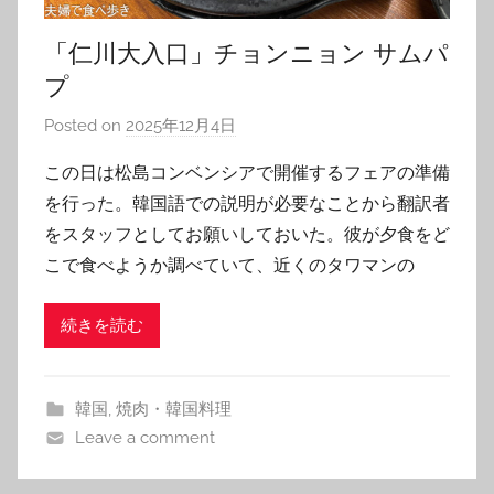
「仁川大入口」チョンニョン サムパ
プ
Posted on
2025年12月4日
b
y
この日は松島コンベンシアで開催するフェアの準備
T
を行った。韓国語での説明が必要なことから翻訳者
o
をスタッフとしてお願いしておいた。彼が夕食をど
m
こで食べようか調べていて、近くのタワマンの
続きを読む
韓国
,
焼肉・韓国料理
Leave a comment