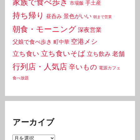
家族で食べ歩き
手土産
市場飯
持ち帰り
景色がいい
昼呑み
朝まで営業
朝食・モーニング
深夜営業
空港メシ
父娘で食べ歩き
町中華
立ち食いそば
立ち食い
老舗
立ち飲み
行列店・人気店
辛いもの
電源カフェ
食べ放題
アーカイブ
ア