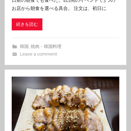
日前の朝食でも食べた。4日間のイベントで3つの
m
お店から朝食を選べる具合。 注文は、初日に
続きを読む
韓国
,
焼肉・韓国料理
Leave a comment