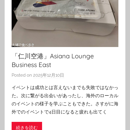
「仁川空港」Asiana Lounge
Business East
Posted on
2025年12月10日
b
y
イベントは成功とは言えないまでも失敗ではなかっ
T
た。次に繋がる出会いがあったし、海外のローカル
o
のイベントの様子を学ぶこともできた。さすがに海
m
外でのイベントで4日目になると疲れも出てく
続きを読む