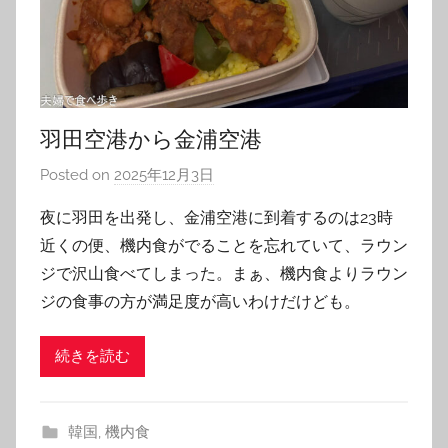
羽田空港から金浦空港
Posted on
2025年12月3日
b
y
夜に羽田を出発し、金浦空港に到着するのは23時
T
近くの便、機内食がでることを忘れていて、ラウン
o
ジで沢山食べてしまった。まぁ、機内食よりラウン
m
ジの食事の方が満足度が高いわけだけども。
続きを読む
韓国
,
機内食