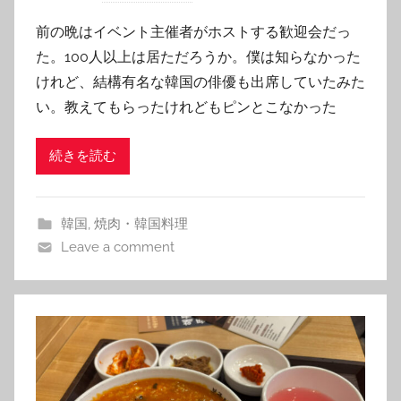
y
前の晩はイベント主催者がホストする歓迎会だっ
T
た。100人以上は居ただろうか。僕は知らなかった
o
けれど、結構有名な韓国の俳優も出席していたみた
m
い。教えてもらったけれどもピンとこなかった
続きを読む
韓国
,
焼肉・韓国料理
Leave a comment