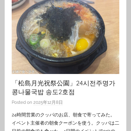
「松島月光祝祭公園」24시전주명가
콩나물국밥 송도2호점
Posted on
2025年12月8日
b
y
24時間営業のクッパのお店、朝食で寄ってみた。
T
イベント主催者の朝食クーポンを使う。クッパは二
o