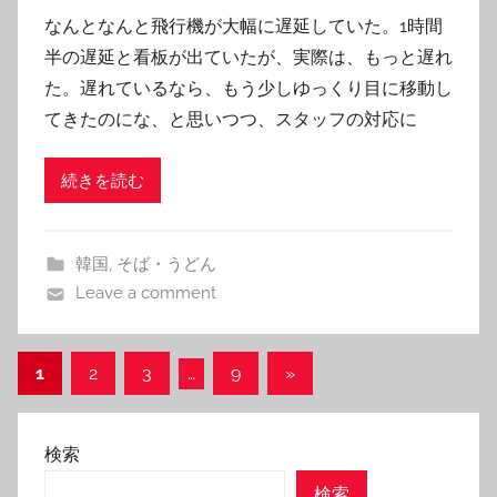
y
なんとなんと飛行機が大幅に遅延していた。1時間
T
半の遅延と看板が出ていたが、実際は、もっと遅れ
o
た。遅れているなら、もう少しゆっくり目に移動し
m
てきたのにな、と思いつつ、スタッフの対応に
続きを読む
韓国
,
そば・うどん
Leave a comment
投
Next
1
2
3
…
9
»
Posts
稿
の
検索
ペ
検索