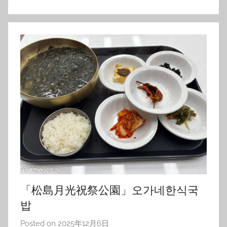
「松島月光祝祭公園」오가네한식국
밥
Posted on
2025年12月6日
b