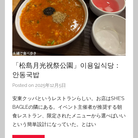
「松島月光祝祭公園」이용일식당：
안동국밥
Posted on
2025年12月5日
b
y
安東クッパというレストランらしい。お店はSHE’S
T
BAGLEの隣にある。イベント主催者が推奨する朝
o
食レストラン、限定されたメニューから選べばいい
m
という簡単設計になっていた。とはい