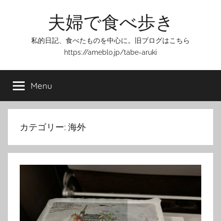
Skip
夫婦で食べ歩き
to
content
私的日記、食べたものを中心に。旧ブログはこちら
https://ameblo.jp/tabe-aruki
Menu
カテゴリー:
海外