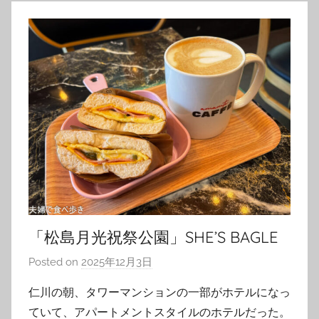
「松島月光祝祭公園」SHE’S BAGLE
Posted on
2025年12月3日
b
y
仁川の朝、タワーマンションの一部がホテルになっ
T
ていて、アパートメントスタイルのホテルだった。
o