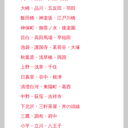
大崎・品川・五反田・羽田
飯田橋・神楽坂・江戸川橋
神保町・御茶ノ水・後楽園
目白・高田馬場・早稲田
池袋・護国寺・茗荷谷・大塚
秋葉原・浅草橋・両国
上野・浅草・千住
日暮里・谷中・根津
清澄白河・東陽町・葛西
中野・荻窪・吉祥寺
下北沢・三軒茶屋・井の頭線
三鷹・調布・府中
小平・立川・八王子