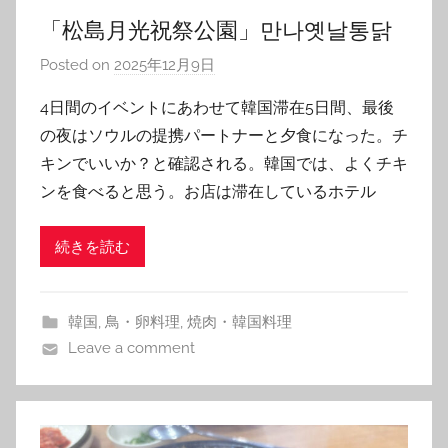
「松島月光祝祭公園」만나옛날통닭
Posted on
2025年12月9日
b
y
4日間のイベントにあわせて韓国滞在5日間、最後
T
の夜はソウルの提携パートナーと夕食になった。チ
o
キンでいいか？と確認される。韓国では、よくチキ
m
ンを食べると思う。お店は滞在しているホテル
続きを読む
韓国
,
鳥・卵料理
,
焼肉・韓国料理
Leave a comment