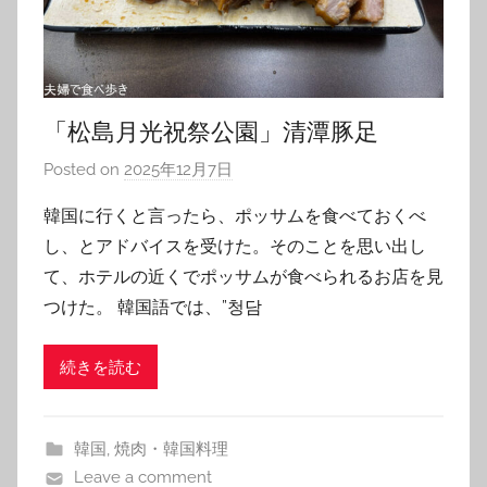
「松島月光祝祭公園」清潭豚足
Posted on
2025年12月7日
b
y
韓国に行くと言ったら、ポッサムを食べておくべ
T
し、とアドバイスを受けた。そのことを思い出し
o
て、ホテルの近くでポッサムが食べられるお店を見
m
つけた。 韓国語では、”청담
続きを読む
韓国
,
焼肉・韓国料理
Leave a comment