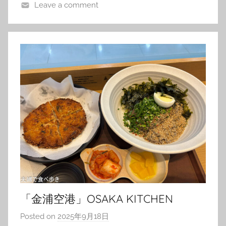
Leave a comment
「金浦空港」OSAKA KITCHEN
Posted on
2025年9月18日
b