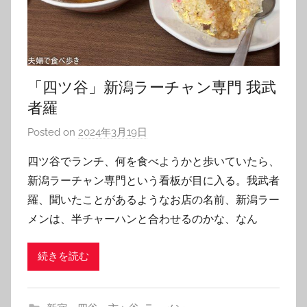
「四ツ谷」新潟ラーチャン専門 我武
者羅
Posted on
2024年3月19日
b
y
四ツ谷でランチ、何を食べようかと歩いていたら、
T
新潟ラーチャン専門という看板が目に入る。我武者
o
羅、聞いたことがあるようなお店の名前、新潟ラー
m
メンは、半チャーハンと合わせるのかな、なん
続きを読む