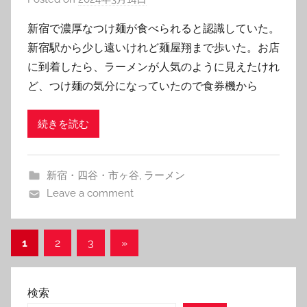
y
新宿で濃厚なつけ麺が食べられると認識していた。
T
新宿駅から少し遠いけれど麺屋翔まで歩いた。お店
o
に到着したら、ラーメンが人気のように見えたけれ
m
ど、つけ麺の気分になっていたので食券機から
続きを読む
新宿・四谷・市ヶ谷
,
ラーメン
Leave a comment
投
Next
1
2
3
»
Posts
稿
の
検索