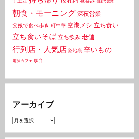
改札内
手土産
昼呑み
朝まで営業
朝食・モーニング
深夜営業
空港メシ
立ち食い
父娘で食べ歩き
町中華
立ち食いそば
老舗
立ち飲み
行列店・人気店
辛いもの
路地裏
駅弁
電源カフェ
アーカイブ
ア
ー
カ