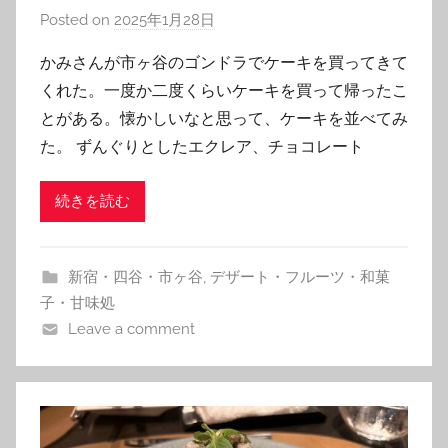
Posted on
2025年1月28日
b
y
かみさんが市ヶ谷のゴンドラでケーキを買ってきて
T
くれた。一度か二度くらいケーキを買って帰ったこ
o
とがある。懐かしいなと思って、ケーキを並べてみ
m
た。 ずんぐりとしたエクレア、チョコレート
続きを読む
新宿・四谷・市ヶ谷
,
デザート・フルーツ・和菓
子・甘味処
Leave a comment