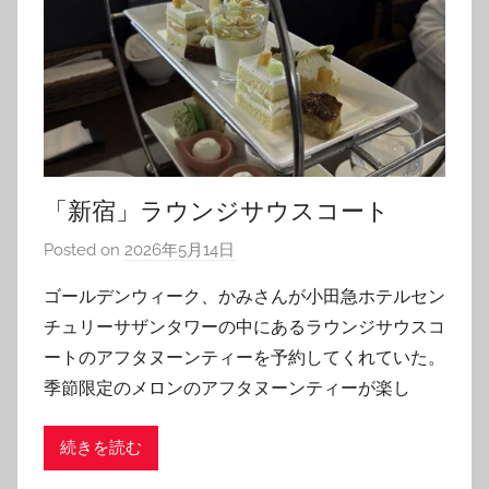
「新宿」ラウンジサウスコート
Posted on
2026年5月14日
b
y
ゴールデンウィーク、かみさんが小田急ホテルセン
T
チュリーサザンタワーの中にあるラウンジサウスコ
o
ートのアフタヌーンティーを予約してくれていた。
m
季節限定のメロンのアフタヌーンティーが楽し
続きを読む