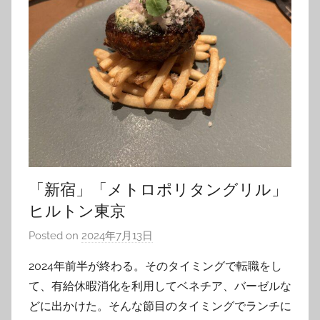
「新宿」「メトロポリタングリル」
ヒルトン東京
Posted on
2024年7月13日
b
y
2024年前半が終わる。そのタイミングで転職をし
T
て、有給休暇消化を利用してベネチア、バーゼルな
o
どに出かけた。そんな節目のタイミングでランチに
m