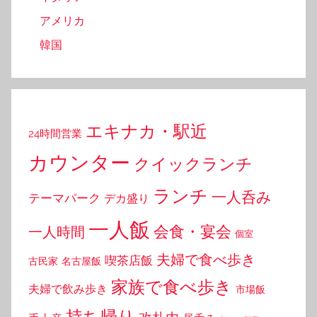
アメリカ
韓国
エキナカ・駅近
24時間営業
カウンター
クイックランチ
ランチ
一人呑み
テーマパーク
デカ盛り
一人飯
会食・宴会
一人時間
個室
夫婦で食べ歩き
喫茶店飯
古民家
名古屋飯
家族で食べ歩き
夫婦で飲み歩き
市場飯
持ち帰り