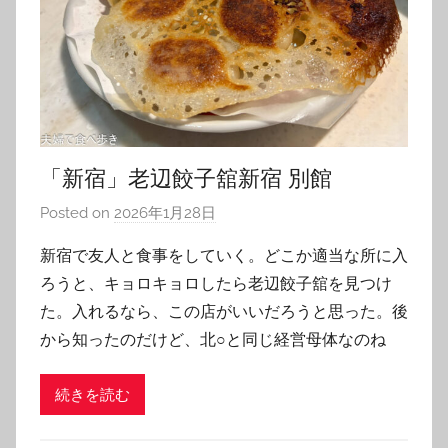
「新宿」老辺餃子舘新宿 別館
Posted on
2026年1月28日
b
y
新宿で友人と食事をしていく。どこか適当な所に入
T
ろうと、キョロキョロしたら老辺餃子舘を見つけ
o
た。入れるなら、この店がいいだろうと思った。後
m
から知ったのだけど、北○と同じ経営母体なのね
続きを読む