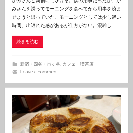
かみさんと新宿にでかける。僕の用事だったが、か
T
みさんを誘ってモーニングを食べてから用事を済ま
o
せようと思っていた。モーニングとしては少し遅い
m
時間、出遅れた感があるが仕方がない。混雑し
続きを読む
新宿・四谷・市ヶ谷
,
カフェ・喫茶店
Leave a comment