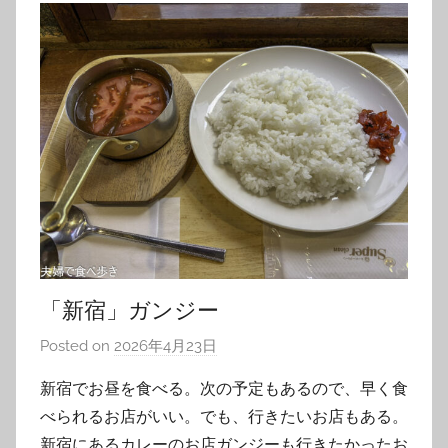
「新宿」ガンジー
Posted on
2026年4月23日
b
y
新宿でお昼を食べる。次の予定もあるので、早く食
T
べられるお店がいい。でも、行きたいお店もある。
o
新宿にあるカレーのお店ガンジーも行きたかったお