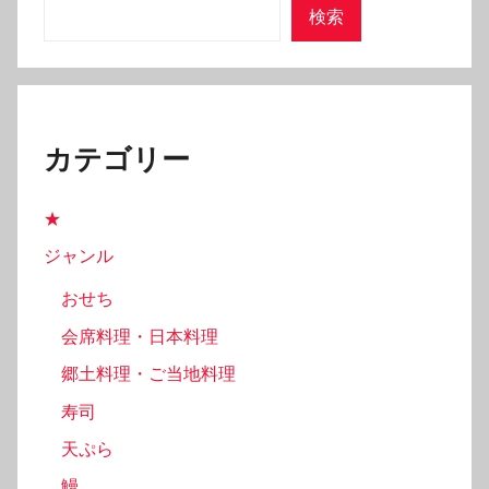
ペ
検索
ー
ジ
送
カテゴリー
り
★
ジャンル
おせち
会席料理・日本料理
郷土料理・ご当地料理
寿司
天ぷら
鰻