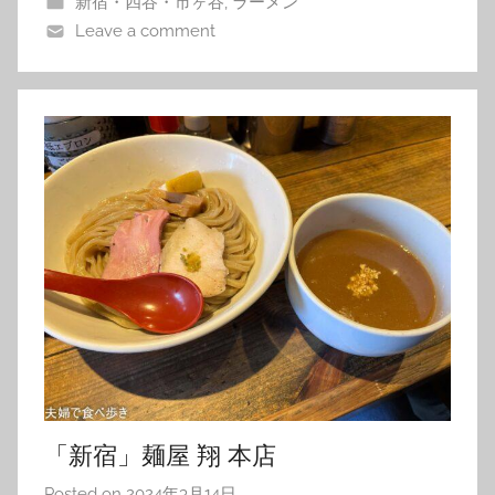
新宿・四谷・市ヶ谷
,
ラーメン
Leave a comment
「新宿」麺屋 翔 本店
Posted on
2024年3月14日
b