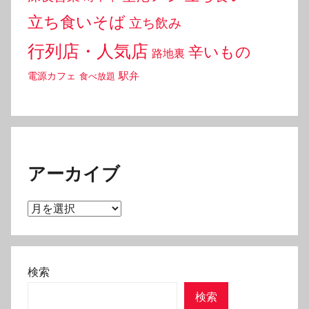
立ち食いそば
立ち飲み
行列店・人気店
辛いもの
路地裏
駅弁
電源カフェ
食べ放題
アーカイブ
ア
ー
カ
イ
検索
ブ
検索