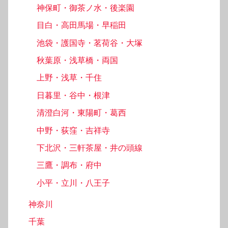
神保町・御茶ノ水・後楽園
目白・高田馬場・早稲田
池袋・護国寺・茗荷谷・大塚
秋葉原・浅草橋・両国
上野・浅草・千住
日暮里・谷中・根津
清澄白河・東陽町・葛西
中野・荻窪・吉祥寺
下北沢・三軒茶屋・井の頭線
三鷹・調布・府中
小平・立川・八王子
神奈川
千葉