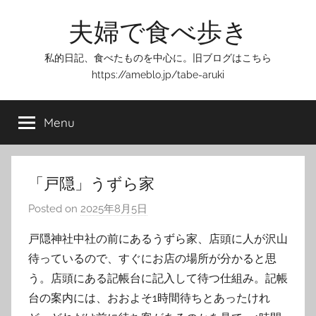
Skip
夫婦で食べ歩き
to
content
私的日記、食べたものを中心に。旧ブログはこちら
https://ameblo.jp/tabe-aruki
Menu
「戸隠」うずら家
Posted on
2025年8月5日
b
y
戸隠神社中社の前にあるうずら家、店頭に人が沢山
T
待っているので、すぐにお店の場所が分かると思
o
う。店頭にある記帳台に記入して待つ仕組み。記帳
m
台の案内には、おおよそ1時間待ちとあったけれ