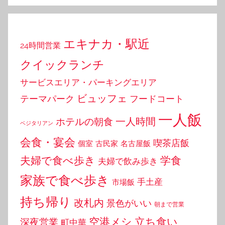
エキナカ・駅近
24時間営業
クイックランチ
サービスエリア・パーキングエリア
ビュッフェ
テーマパーク
フードコート
一人飯
一人時間
ホテルの朝食
ベジタリアン
会食・宴会
喫茶店飯
個室
古民家
名古屋飯
夫婦で食べ歩き
学食
夫婦で飲み歩き
家族で食べ歩き
手土産
市場飯
持ち帰り
改札内
景色がいい
朝まで営業
空港メシ
立ち食い
深夜営業
町中華