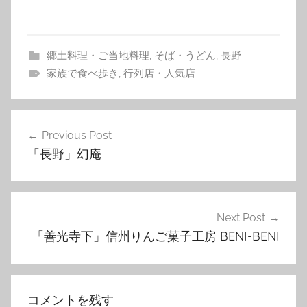
郷土料理・ご当地料理
,
そば・うどん
,
長野
家族で食べ歩き
,
行列店・人気店
投
Previous Post
稿
「長野」幻庵
ナ
ビ
ゲ
Next Post
「善光寺下」信州りんご菓子工房 BENI-BENI
ー
シ
ョ
コメントを残す