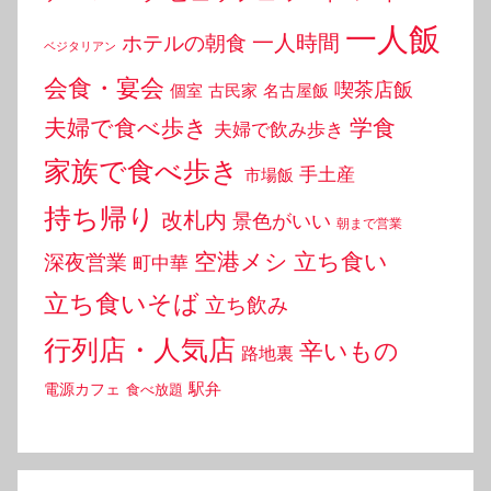
一人飯
一人時間
ホテルの朝食
ベジタリアン
会食・宴会
喫茶店飯
個室
古民家
名古屋飯
夫婦で食べ歩き
学食
夫婦で飲み歩き
家族で食べ歩き
手土産
市場飯
持ち帰り
改札内
景色がいい
朝まで営業
空港メシ
立ち食い
深夜営業
町中華
立ち食いそば
立ち飲み
行列店・人気店
辛いもの
路地裏
駅弁
電源カフェ
食べ放題