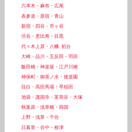
六本木・麻布・広尾
表参道・原宿・青山
新宿・四谷・市ヶ谷
渋谷・恵比寿・目黒
代々木上原・八幡, 初台
大崎・品川・五反田・羽田
飯田橋・神楽坂・江戸川橋
神保町・御茶ノ水・後楽園
目白・高田馬場・早稲田
池袋・護国寺・茗荷谷・大塚
秋葉原・浅草橋・両国
上野・浅草・千住
日暮里・谷中・根津