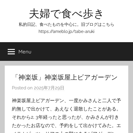
Skip
夫婦で食べ歩き
to
content
私的日記、食べたものを中心に。旧ブログはこちら
https://ameblo.jp/tabe-aruki
Menu
「神楽坂」神楽坂屋上ビアガーデン
Posted on
2025年7月29日
b
y
神楽坂屋上ビアガーデン、一度かみさんと二人で予
T
約無しで出かけて、あえなく退散したことがある。
o
それから2, 3年経ったと思ったが、かみさんが行き
m
たかったお店なので、予約をして出かけてみた。エ