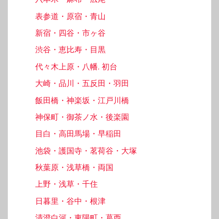
表参道・原宿・青山
新宿・四谷・市ヶ谷
渋谷・恵比寿・目黒
代々木上原・八幡, 初台
大崎・品川・五反田・羽田
飯田橋・神楽坂・江戸川橋
神保町・御茶ノ水・後楽園
目白・高田馬場・早稲田
池袋・護国寺・茗荷谷・大塚
秋葉原・浅草橋・両国
上野・浅草・千住
日暮里・谷中・根津
清澄白河・東陽町・葛西