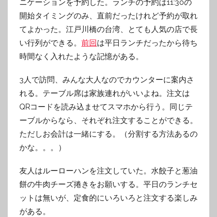
ニケーションを予約した。ランチの予約は11:30の
開始タイミングのみ、直前だったけれど予約が取れ
てよかった。江戸川橋の台湾、とても人気の店で長
い行列ができる。
前回
は平日ランチだったから待ち
時間なく入れたような記憶がある。
3人で訪問、みんな大人なのでカウンターに案内さ
れる。テーブル席は家族連れがいいよね。注文は
QRコードを読み込ませてスマホから行う。同じテ
ーブルからなら、それぞれ注文することができる。
ただしお会計は一緒にする。（分割する方法あるの
かな。。。）
友人はルーローハンを注文していた。水餃子と葱油
餅の牛肉チーズ捲きをお願いする。平日のランチセ
ットは無いが、定食的にいろいろと注文する楽しみ
がある。