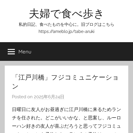
Skip
夫婦で食べ歩き
to
content
私的日記、食べたものを中心に。旧ブログはこちら
https://ameblo.jp/tabe-aruki
Menu
「江戸川橋」フジコミュニケーショ
ン
Posted on
2025年6月24日
b
y
日曜日に友人がお昼過ぎに江戸川橋に来るためラン
T
チを任された。どこがいいかな、と思案し、ルーロ
o
ーハン好きの友人が喜ぶだろうと思ってフジコミュ
m