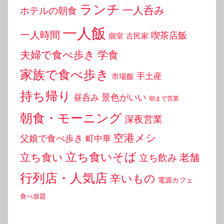
ランチ
一人呑み
ホテルの朝食
一人飯
一人時間
喫茶店飯
個室
古民家
夫婦で食べ歩き
学食
家族で食べ歩き
手土産
市場飯
持ち帰り
景色がいい
昼呑み
朝まで営業
朝食・モーニング
深夜営業
空港メシ
父娘で食べ歩き
町中華
立ち食いそば
立ち食い
老舗
立ち飲み
行列店・人気店
辛いもの
電源カフェ
食べ放題