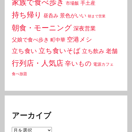
家族で食べ歩き
手土産
市場飯
持ち帰り
景色がいい
昼呑み
朝まで営業
朝食・モーニング
深夜営業
空港メシ
父娘で食べ歩き
町中華
立ち食いそば
立ち食い
老舗
立ち飲み
行列店・人気店
辛いもの
電源カフェ
食べ放題
アーカイブ
ア