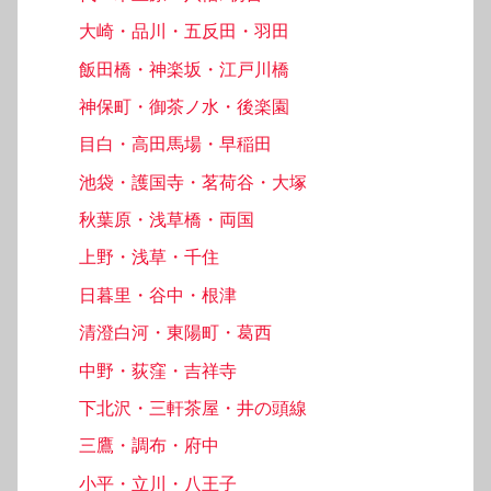
大崎・品川・五反田・羽田
飯田橋・神楽坂・江戸川橋
神保町・御茶ノ水・後楽園
目白・高田馬場・早稲田
池袋・護国寺・茗荷谷・大塚
秋葉原・浅草橋・両国
上野・浅草・千住
日暮里・谷中・根津
清澄白河・東陽町・葛西
中野・荻窪・吉祥寺
下北沢・三軒茶屋・井の頭線
三鷹・調布・府中
小平・立川・八王子