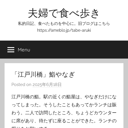
Skip
夫婦で食べ歩き
to
content
私的日記、食べたものを中心に。旧ブログはこちら
https://ameblo.jp/tabe-aruki
Menu
「江戸川橋」鮨やなぎ
Posted on
2025年6月18日
b
y
江戸川橋の鮨。駅の近くの鮨屋は、やなぎだけにな
T
ってしまった。そうしたこともあってかランチは賑
o
わう。二人で訪問したところ、ちょうどカウンター
m
に席があり、待たずに座ることができた。ランチの