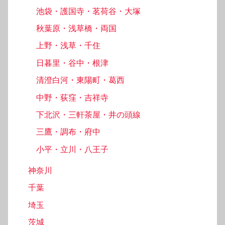
池袋・護国寺・茗荷谷・大塚
秋葉原・浅草橋・両国
上野・浅草・千住
日暮里・谷中・根津
清澄白河・東陽町・葛西
中野・荻窪・吉祥寺
下北沢・三軒茶屋・井の頭線
三鷹・調布・府中
小平・立川・八王子
神奈川
千葉
埼玉
茨城