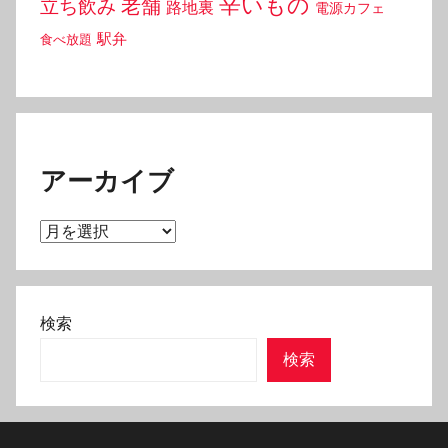
辛いもの
老舗
立ち飲み
路地裏
電源カフェ
駅弁
食べ放題
アーカイブ
ア
ー
カ
イ
検索
ブ
検索