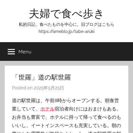
Skip
夫婦で食べ歩き
to
content
私的日記、食べたものを中心に。旧ブログはこちら
https://ameblo.jp/tabe-aruki
Menu
「世羅」道の駅世羅
Posted on
2025年5月25日
b
y
道の駅世羅は、午前8時からオープンする。朝食営
T
業していて、
ホテル
宿泊者向けにはおまけもある。
o
お弁当も豊富で、ホテルに持って帰って食べるのも
m
いいし、イートインスペースも充実している。朝の