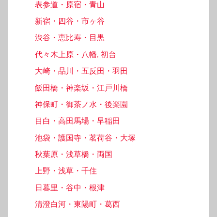
表参道・原宿・青山
新宿・四谷・市ヶ谷
渋谷・恵比寿・目黒
代々木上原・八幡, 初台
大崎・品川・五反田・羽田
飯田橋・神楽坂・江戸川橋
神保町・御茶ノ水・後楽園
目白・高田馬場・早稲田
池袋・護国寺・茗荷谷・大塚
秋葉原・浅草橋・両国
上野・浅草・千住
日暮里・谷中・根津
清澄白河・東陽町・葛西