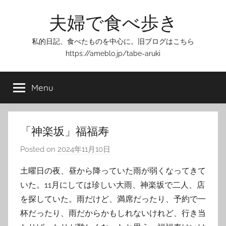
Skip
夫婦で食べ歩き
to
content
私的日記、食べたものを中心に。旧ブログはこちら
https://ameblo.jp/tabe-aruki
Menu
「神楽坂」福福寿
Posted on
2024年11月10日
b
y
土曜日の夜、昼から降っていた雨が弱くなってきて
T
いた。11月にしては珍しい大雨、神楽坂で二人、店
o
を探していた。雨だけど、満席だったり、予約で一
m
杯だったり、雨だからかもしれないけれど、行き当