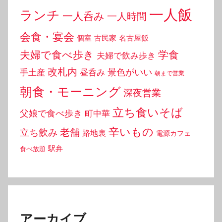
一人飯
ランチ
一人呑み
一人時間
会食・宴会
個室
古民家
名古屋飯
夫婦で食べ歩き
学食
夫婦で飲み歩き
改札内
景色がいい
手土産
昼呑み
朝まで営業
朝食・モーニング
深夜営業
立ち食いそば
父娘で食べ歩き
町中華
辛いもの
老舗
立ち飲み
路地裏
電源カフェ
駅弁
食べ放題
アーカイブ