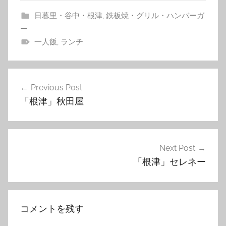
日暮里・谷中・根津
,
鉄板焼・グリル・ハンバーガ
ー
一人飯
,
ランチ
投
Previous Post
稿
「根津」秋田屋
ナ
ビ
ゲ
Next Post
「根津」セレネー
ー
シ
ョ
コメントを残す
ン