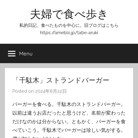
Skip
夫婦で食べ歩き
to
content
私的日記、食べたものを中心に。旧ブログはこちら
https://ameblo.jp/tabe-aruki
Menu
「千駄木」ストランドバーガー
Posted on
2024年8月22日
b
y
バーガーを食べる。千駄木のストランドバーガー。
T
以前は違うお店だったと思うけど、名前が変わった
o
だけなのかは分からない。ともかく、バーガーを食
m
べていこう。千駄木でバーガーは珍しい気がする。