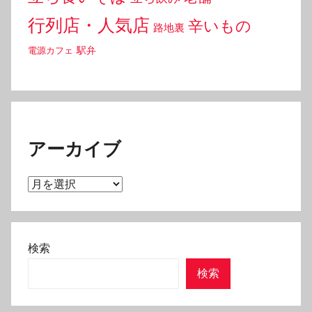
行列店・人気店
辛いもの
路地裏
駅弁
電源カフェ
アーカイブ
ア
ー
カ
イ
検索
ブ
検索