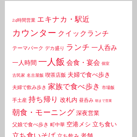
エキナカ・駅近
24時間営業
カウンター
クイックランチ
ランチ
一人呑み
テーマパーク
デカ盛り
一人飯
会食・宴会
一人時間
個室
夫婦で食べ歩き
喫茶店飯
古民家
名古屋飯
家族で食べ歩き
夫婦で飲み歩き
市場飯
持ち帰り
改札内
手土産
昼呑み
朝まで営業
朝食・モーニング
深夜営業
空港メシ
立ち食い
父娘で食べ歩き
町中華
立ち食いそば
老舗
立ち飲み