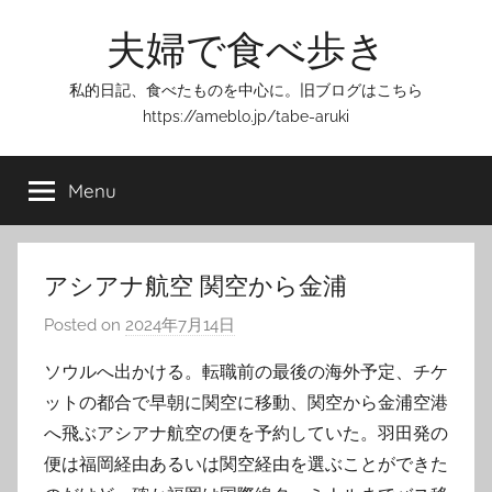
Skip
夫婦で食べ歩き
to
content
私的日記、食べたものを中心に。旧ブログはこちら
https://ameblo.jp/tabe-aruki
Menu
アシアナ航空 関空から金浦
Posted on
2024年7月14日
b
y
ソウルへ出かける。転職前の最後の海外予定、チケ
T
ットの都合で早朝に関空に移動、関空から金浦空港
o
へ飛ぶアシアナ航空の便を予約していた。羽田発の
m
便は福岡経由あるいは関空経由を選ぶことができた