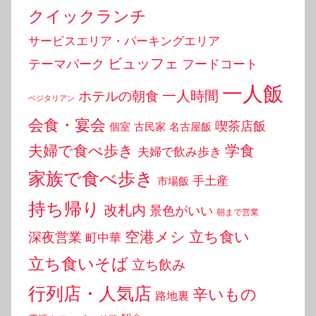
クイックランチ
サービスエリア・パーキングエリア
ビュッフェ
テーマパーク
フードコート
一人飯
一人時間
ホテルの朝食
ベジタリアン
会食・宴会
喫茶店飯
個室
古民家
名古屋飯
夫婦で食べ歩き
学食
夫婦で飲み歩き
家族で食べ歩き
手土産
市場飯
持ち帰り
改札内
景色がいい
朝まで営業
空港メシ
立ち食い
深夜営業
町中華
立ち食いそば
立ち飲み
行列店・人気店
辛いもの
路地裏