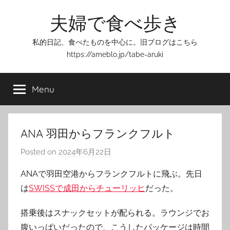
Skip
夫婦で食べ歩き
to
content
私的日記、食べたものを中心に。旧ブログはこちら
https://ameblo.jp/tabe-aruki
Menu
ANA 羽田からフランクフルト
Posted on
2024年6月22日
b
y
ANAで羽田空港からフランクフルトに飛ぶ。先日
T
は
SWISSで成田からチューリッヒ
だった。
o
m
搭乗後はスナックセットが配られる。ラウンジでお
腹いっぱいだったので、こうしたパッケージは時間