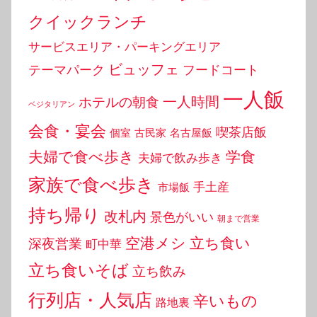
クイックランチ
サービスエリア・パーキングエリア
ビュッフェ
テーマパーク
フードコート
一人飯
一人時間
ホテルの朝食
ベジタリアン
会食・宴会
喫茶店飯
個室
古民家
名古屋飯
夫婦で食べ歩き
学食
夫婦で飲み歩き
家族で食べ歩き
手土産
市場飯
持ち帰り
改札内
景色がいい
朝まで営業
空港メシ
立ち食い
深夜営業
町中華
立ち食いそば
立ち飲み
行列店・人気店
辛いもの
路地裏