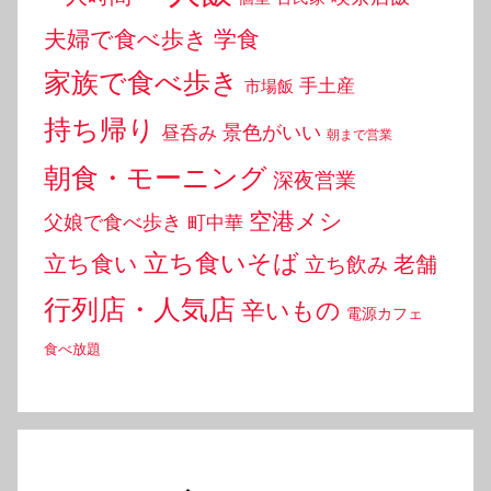
夫婦で食べ歩き
学食
家族で食べ歩き
手土産
市場飯
持ち帰り
景色がいい
昼呑み
朝まで営業
朝食・モーニング
深夜営業
空港メシ
父娘で食べ歩き
町中華
立ち食いそば
立ち食い
老舗
立ち飲み
行列店・人気店
辛いもの
電源カフェ
食べ放題