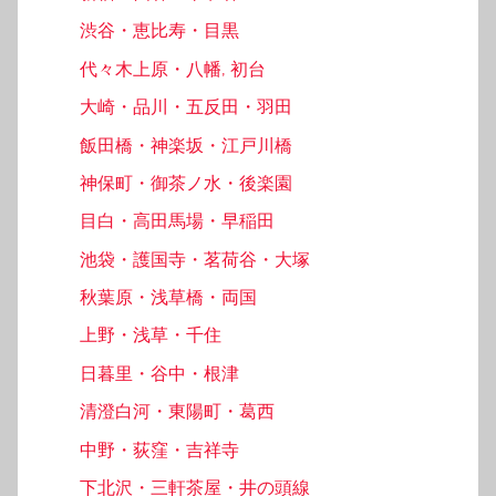
渋谷・恵比寿・目黒
代々木上原・八幡, 初台
大崎・品川・五反田・羽田
飯田橋・神楽坂・江戸川橋
神保町・御茶ノ水・後楽園
目白・高田馬場・早稲田
池袋・護国寺・茗荷谷・大塚
秋葉原・浅草橋・両国
上野・浅草・千住
日暮里・谷中・根津
清澄白河・東陽町・葛西
中野・荻窪・吉祥寺
下北沢・三軒茶屋・井の頭線