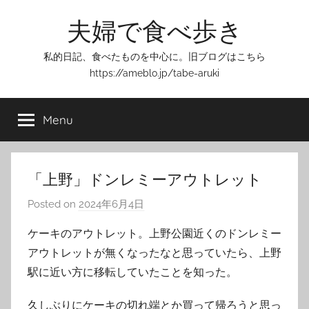
Skip
夫婦で食べ歩き
to
content
私的日記、食べたものを中心に。旧ブログはこちら
https://ameblo.jp/tabe-aruki
Menu
「上野」ドンレミーアウトレット
Posted on
2024年6月4日
b
y
ケーキのアウトレット。上野公園近くのドンレミー
T
アウトレットが無くなったなと思っていたら、上野
o
駅に近い方に移転していたことを知った。
m
久しぶりにケーキの切れ端とか買って帰ろうと思っ