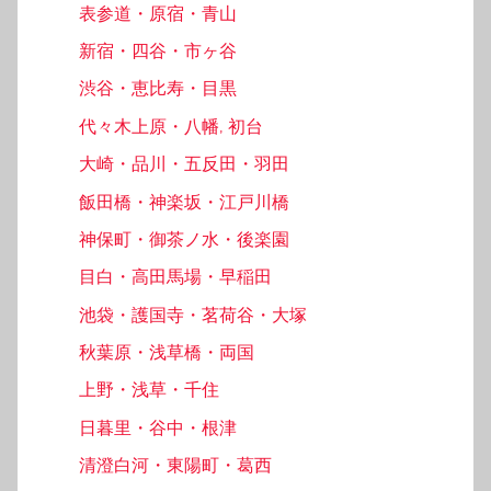
表参道・原宿・青山
新宿・四谷・市ヶ谷
渋谷・恵比寿・目黒
代々木上原・八幡, 初台
大崎・品川・五反田・羽田
飯田橋・神楽坂・江戸川橋
神保町・御茶ノ水・後楽園
目白・高田馬場・早稲田
池袋・護国寺・茗荷谷・大塚
秋葉原・浅草橋・両国
上野・浅草・千住
日暮里・谷中・根津
清澄白河・東陽町・葛西