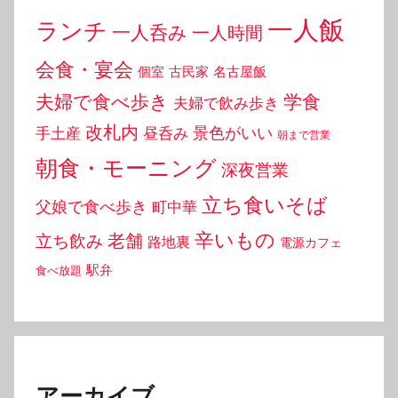
一人飯
ランチ
一人呑み
一人時間
会食・宴会
個室
古民家
名古屋飯
夫婦で食べ歩き
学食
夫婦で飲み歩き
改札内
景色がいい
手土産
昼呑み
朝まで営業
朝食・モーニング
深夜営業
立ち食いそば
父娘で食べ歩き
町中華
辛いもの
老舗
立ち飲み
路地裏
電源カフェ
駅弁
食べ放題
アーカイブ