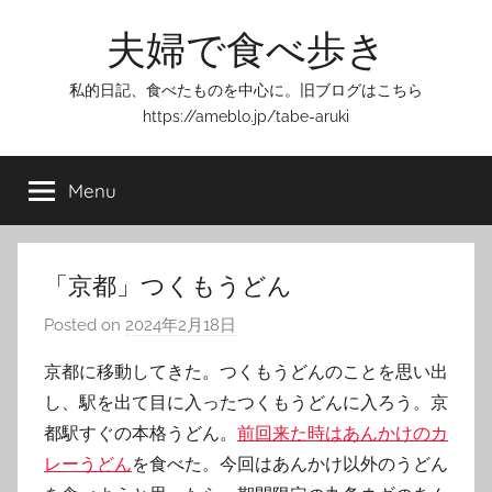
Skip
夫婦で食べ歩き
to
content
私的日記、食べたものを中心に。旧ブログはこちら
https://ameblo.jp/tabe-aruki
Menu
「京都」つくもうどん
Posted on
2024年2月18日
b
y
京都に移動してきた。つくもうどんのことを思い出
T
し、駅を出て目に入ったつくもうどんに入ろう。京
o
都駅すぐの本格うどん。
前回来た時はあんかけのカ
m
レーうどん
を食べた。今回はあんかけ以外のうどん