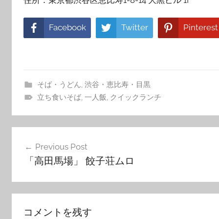
Facebook
Twitter
Pinterest
そば・うどん
,
渋谷・恵比寿・目黒
立ち食いそば
,
一人飯
,
クイックランチ
投
Previous Post
稿
「高田馬場」 餃子荘ムロ
ナ
ビ
ゲ
コメントを残す