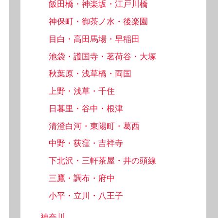
飯田橋・神楽坂・江戸川橋
神保町・御茶ノ水・後楽園
目白・高田馬場・早稲田
池袋・護国寺・茗荷谷・大塚
秋葉原・浅草橋・両国
上野・浅草・千住
日暮里・谷中・根津
清澄白河・東陽町・葛西
中野・荻窪・吉祥寺
下北沢・三軒茶屋・井の頭線
三鷹・調布・府中
小平・立川・八王子
神奈川