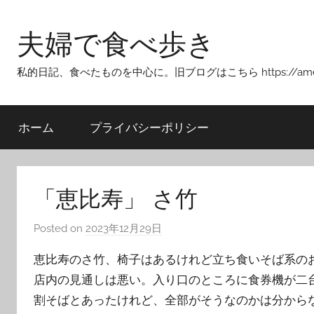
Skip
to
夫婦で食べ歩き
content
私的日記、食べたものを中心に。旧ブログはこちら https://ameblo.j
ホーム
プライバシーポリシー
「恵比寿」 さ竹
Posted on
2023年12月29日
b
y
恵比寿のさ竹、椅子はあるけれど立ち食いそば系の
T
店内の見通しは悪い。入り口のところに食券機が二
o
割そばとあったけれど、全部がそうなのかは分から
m