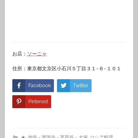
お店：
ソーニャ
住所：東京都文京区小石川５丁目３１−６−１０１
Facebook
Twitter
Pinterest
★
,
池袋・護国寺・茗荷谷・大塚
,
ロシア料理