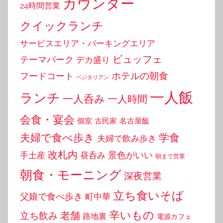
カウンター
24時間営業
クイックランチ
サービスエリア・パーキングエリア
ビュッフェ
テーマパーク
デカ盛り
ホテルの朝食
フードコート
ベジタリアン
一人飯
ランチ
一人呑み
一人時間
会食・宴会
個室
古民家
名古屋飯
夫婦で食べ歩き
学食
夫婦で飲み歩き
改札内
景色がいい
手土産
昼呑み
朝まで営業
朝食・モーニング
深夜営業
立ち食いそば
父娘で食べ歩き
町中華
辛いもの
老舗
立ち飲み
路地裏
電源カフェ