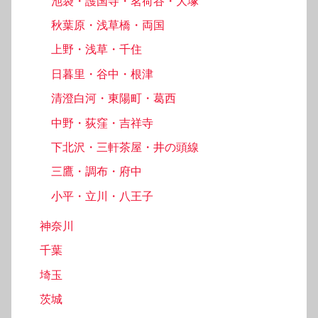
池袋・護国寺・茗荷谷・大塚
秋葉原・浅草橋・両国
上野・浅草・千住
日暮里・谷中・根津
清澄白河・東陽町・葛西
中野・荻窪・吉祥寺
下北沢・三軒茶屋・井の頭線
三鷹・調布・府中
小平・立川・八王子
神奈川
千葉
埼玉
茨城