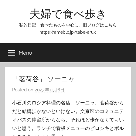
Skip
夫婦で食べ歩き
to
content
私的日記、食べたものを中心に。旧ブログはこちら
https://ameblo.jp/tabe-aruki
Menu
「茗荷谷」 ソーニャ
Posted on
2023年11月6日
b
y
小石川のロシア料理の名店。ソーニャ、茗荷谷から
T
だと結構歩かないといけない。文京区のコミュニテ
o
ィバスの停留所からなら、それほど歩かなくてもい
m
いと思う。ランチで看板メニューのピロシキとボル