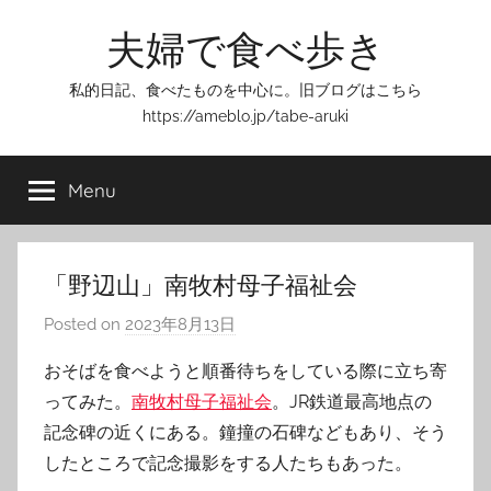
Skip
夫婦で食べ歩き
to
content
私的日記、食べたものを中心に。旧ブログはこちら
https://ameblo.jp/tabe-aruki
Menu
「野辺山」南牧村母子福祉会
Posted on
2023年8月13日
b
y
おそばを食べようと順番待ちをしている際に立ち寄
T
ってみた。
南牧村母子福祉会
。JR鉄道最高地点の
o
記念碑の近くにある。鐘撞の石碑などもあり、そう
m
したところで記念撮影をする人たちもあった。