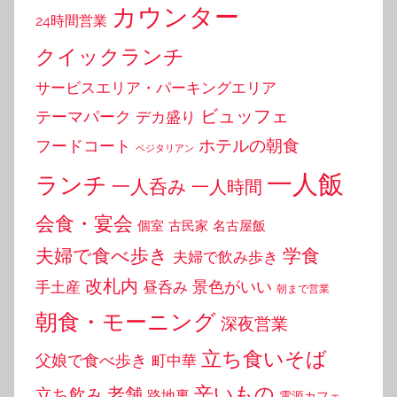
カウンター
24時間営業
クイックランチ
サービスエリア・パーキングエリア
ビュッフェ
テーマパーク
デカ盛り
ホテルの朝食
フードコート
ベジタリアン
一人飯
ランチ
一人呑み
一人時間
会食・宴会
個室
古民家
名古屋飯
夫婦で食べ歩き
学食
夫婦で飲み歩き
改札内
景色がいい
手土産
昼呑み
朝まで営業
朝食・モーニング
深夜営業
立ち食いそば
父娘で食べ歩き
町中華
辛いもの
老舗
立ち飲み
路地裏
電源カフェ