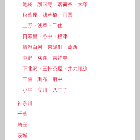
池袋・護国寺・茗荷谷・大塚
秋葉原・浅草橋・両国
上野・浅草・千住
日暮里・谷中・根津
清澄白河・東陽町・葛西
中野・荻窪・吉祥寺
下北沢・三軒茶屋・井の頭線
三鷹・調布・府中
小平・立川・八王子
神奈川
千葉
埼玉
茨城