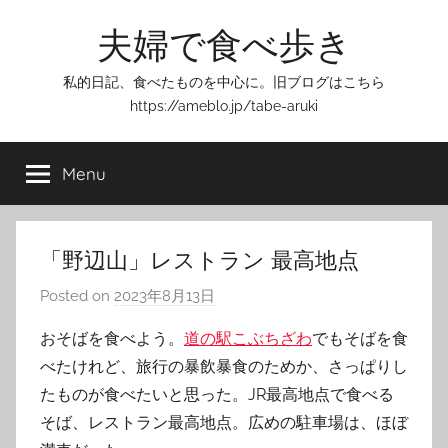
Skip
夫婦で食べ歩き
to
content
私的日記、食べたものを中心に。旧ブログはこちら
https://ameblo.jp/tabe-aruki
Menu
「野辺山」レストラン 最高地点
Posted on
2023年8月13日
b
y
おそばを食べよう。
道の駅こぶちざわ
でもそばを食
T
べたけれど、旅行の暴飲暴食のためか、さっぱりし
o
たものが食べたいと思った。JR最高地点で食べる
m
そば、レストラン最高地点。広めの駐車場は、ほぼ