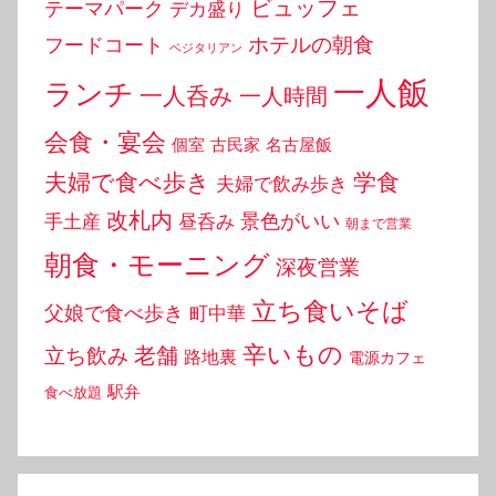
ビュッフェ
テーマパーク
デカ盛り
ホテルの朝食
フードコート
ベジタリアン
一人飯
ランチ
一人呑み
一人時間
会食・宴会
個室
古民家
名古屋飯
夫婦で食べ歩き
学食
夫婦で飲み歩き
改札内
景色がいい
手土産
昼呑み
朝まで営業
朝食・モーニング
深夜営業
立ち食いそば
父娘で食べ歩き
町中華
辛いもの
老舗
立ち飲み
路地裏
電源カフェ
駅弁
食べ放題