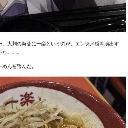
ー。大判の海苔に一楽というのが、エンタメ感を演出す
った。。。
ーめんを選んだ。