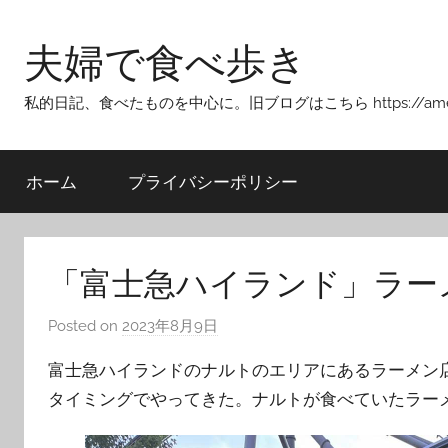
Skip
to
夫婦で食べ歩き
content
私的日記、食べたものを中心に。旧ブログはこちら https://ameblo.j
ホーム
プライバシーポリシー
「富士急ハイランド」ラー
Posted on
2023年8月9日
b
y
富士急ハイランドのナルトのエリアにあるラーメン
T
タイミングでやってきた。ナルトが食べていたラー
o
m