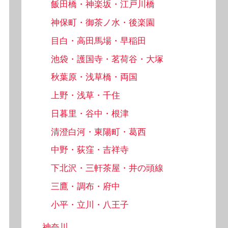
飯田橋・神楽坂・江戸川橋
神保町・御茶ノ水・後楽園
目白・高田馬場・早稲田
池袋・護国寺・茗荷谷・大塚
秋葉原・浅草橋・両国
上野・浅草・千住
日暮里・谷中・根津
清澄白河・東陽町・葛西
中野・荻窪・吉祥寺
下北沢・三軒茶屋・井の頭線
三鷹・調布・府中
小平・立川・八王子
神奈川