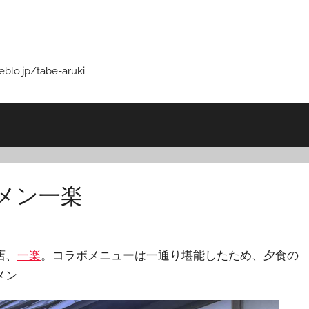
p/tabe-aruki
メン一楽
店、
一楽
。コラボメニューは一通り堪能したため、夕食の
メン