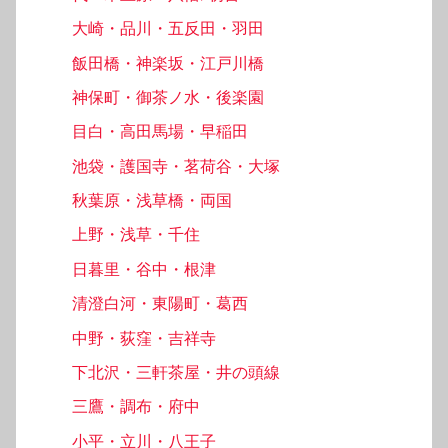
大崎・品川・五反田・羽田
飯田橋・神楽坂・江戸川橋
神保町・御茶ノ水・後楽園
目白・高田馬場・早稲田
池袋・護国寺・茗荷谷・大塚
秋葉原・浅草橋・両国
上野・浅草・千住
日暮里・谷中・根津
清澄白河・東陽町・葛西
中野・荻窪・吉祥寺
下北沢・三軒茶屋・井の頭線
三鷹・調布・府中
小平・立川・八王子