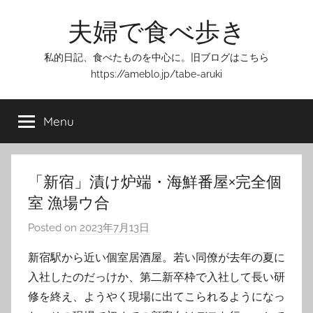
Skip
夫婦で食べ歩き
to
content
私的日記、食べたものを中心に。旧ブログはこちら
https://ameblo.jp/tabe-aruki
Menu
「新宿」漬け炉端・海鮮番屋×完全個
室 漁場ウ合
Posted on
2023年7月13日
b
y
新宿駅から近い個室居酒屋。若い同僚が去年の夏に
T
入社したのだっけか、第二新卒枠で入社して長い研
o
修を終え、ようやく現場に出てこられるようになっ
m