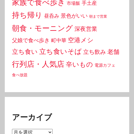
家族で食べ歩き
手土産
市場飯
持ち帰り
景色がいい
昼呑み
朝まで営業
朝食・モーニング
深夜営業
空港メシ
父娘で食べ歩き
町中華
立ち食いそば
立ち食い
老舗
立ち飲み
行列店・人気店
辛いもの
電源カフェ
食べ放題
アーカイブ
ア