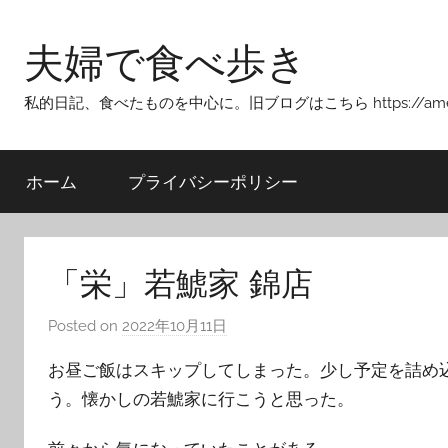
Skip
to
夫婦で食べ歩き
content
私的日記、食べたものを中心に。旧ブログはこちら https://ameblo.j
ホーム
プライバシーポリシー
「栄」若鯱家 錦店
Posted on
2022年10月11日
b
y
お昼ご飯はスキップしてしまった。少し予定を詰め
T
う。懐かしの若鯱家に行こうと思った。
o
m