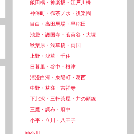
飯田橋・神楽坂・江戸川橋
神保町・御茶ノ水・後楽園
目白・高田馬場・早稲田
池袋・護国寺・茗荷谷・大塚
秋葉原・浅草橋・両国
上野・浅草・千住
日暮里・谷中・根津
清澄白河・東陽町・葛西
中野・荻窪・吉祥寺
下北沢・三軒茶屋・井の頭線
三鷹・調布・府中
小平・立川・八王子
神奈川