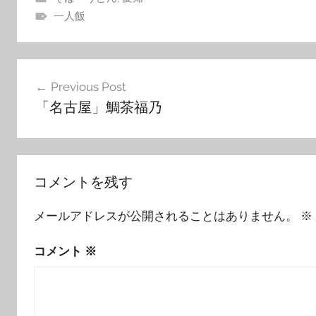
一人飯
投
Previous Post
稿
「名古屋」鯛茶福乃
ナ
ビ
ゲ
コメントを残す
ー
メールアドレスが公開されることはありません。
※
シ
ョ
コメント
※
ン