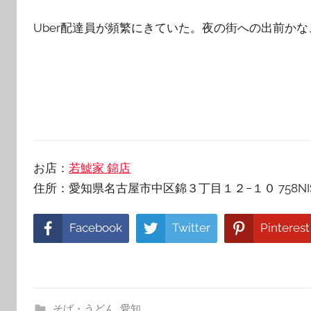
Uber配達員が頻繁にきていた。夜の街への出前か
お店：
若鯱家 錦店
住所：愛知県名古屋市中区錦３丁目１２−１０ 758NISH
Facebook
Twitter
Pinterest
そば・うどん
,
愛知