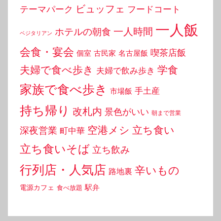
ビュッフェ
テーマパーク
フードコート
一人飯
一人時間
ホテルの朝食
ベジタリアン
会食・宴会
喫茶店飯
個室
古民家
名古屋飯
夫婦で食べ歩き
学食
夫婦で飲み歩き
家族で食べ歩き
手土産
市場飯
持ち帰り
改札内
景色がいい
朝まで営業
空港メシ
立ち食い
深夜営業
町中華
立ち食いそば
立ち飲み
行列店・人気店
辛いもの
路地裏
駅弁
電源カフェ
食べ放題