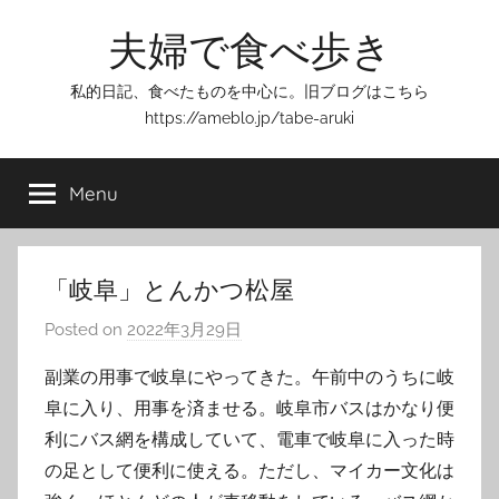
Skip
夫婦で食べ歩き
to
content
私的日記、食べたものを中心に。旧ブログはこちら
https://ameblo.jp/tabe-aruki
Menu
「岐阜」とんかつ松屋
Posted on
2022年3月29日
b
y
副業の用事で岐阜にやってきた。午前中のうちに岐
T
阜に入り、用事を済ませる。岐阜市バスはかなり便
o
利にバス網を構成していて、電車で岐阜に入った時
m
の足として便利に使える。ただし、マイカー文化は