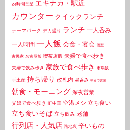
エキナカ・駅近
24時間営業
カウンター
クイックランチ
ランチ
一人呑み
テーマパーク
デカ盛り
一人飯
会食・宴会
一人時間
個室
夫婦で食べ歩き
喫茶店飯
古民家
名古屋飯
家族で食べ歩き
夫婦で飲み歩き
市場飯
持ち帰り
改札内
手土産
昼呑み
朝まで営業
朝食・モーニング
深夜営業
空港メシ
立ち食い
父娘で食べ歩き
町中華
立ち食いそば
老舗
立ち飲み
行列店・人気店
辛いもの
路地裏