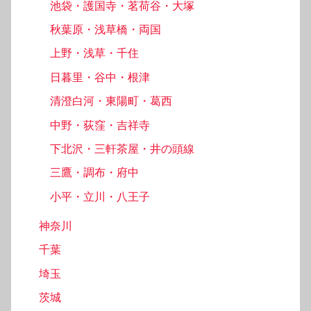
池袋・護国寺・茗荷谷・大塚
秋葉原・浅草橋・両国
上野・浅草・千住
日暮里・谷中・根津
清澄白河・東陽町・葛西
中野・荻窪・吉祥寺
下北沢・三軒茶屋・井の頭線
三鷹・調布・府中
小平・立川・八王子
神奈川
千葉
埼玉
茨城