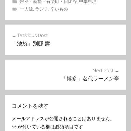
銀座・新橋・有楽町・日比谷
,
中華料理
一人飯
,
ランチ
,
辛いもの
投
Previous Post
稿
「池袋」別邸 壽
ナ
ビ
ゲ
Next Post
「博多」名代ラーメン亭
ー
シ
ョ
コメントを残す
ン
メールアドレスが公開されることはありません。
※
が付いている欄は必須項目です