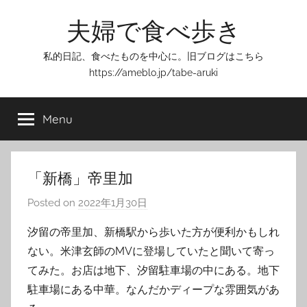
Skip
夫婦で食べ歩き
to
content
私的日記、食べたものを中心に。旧ブログはこちら
https://ameblo.jp/tabe-aruki
Menu
「新橋」帝里加
Posted on
2022年1月30日
b
y
汐留の帝里加、新橋駅から歩いた方が便利かもしれ
T
ない。米津玄師のMVに登場していたと聞いて寄っ
o
てみた。お店は地下、汐留駐車場の中にある。地下
m
駐車場にある中華。なんだかディープな雰囲気があ