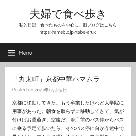
Skip
夫婦で食べ歩き
to
content
私的日記、食べたものを中心に。旧ブログはこちら
https://ameblo.jp/tabe-aruki
Menu
「丸太町」京都中華ハマムラ
Posted on
2021年12月29日
b
y
京都に移動してきた。もう卒業したけれど大学院に
T
用事があった。朝食を取らずに移動してきて、気が
o
付けばお昼過ぎ、空腹だ。府庁前のバス停からバス
m
に乗る予定で歩いたら、そのバス停に向かう途中で