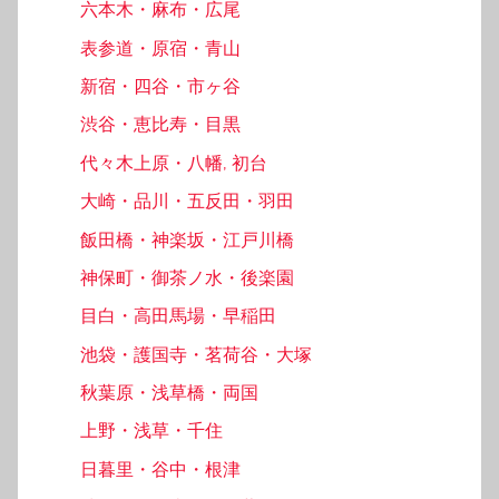
六本木・麻布・広尾
表参道・原宿・青山
新宿・四谷・市ヶ谷
渋谷・恵比寿・目黒
代々木上原・八幡, 初台
大崎・品川・五反田・羽田
飯田橋・神楽坂・江戸川橋
神保町・御茶ノ水・後楽園
目白・高田馬場・早稲田
池袋・護国寺・茗荷谷・大塚
秋葉原・浅草橋・両国
上野・浅草・千住
日暮里・谷中・根津