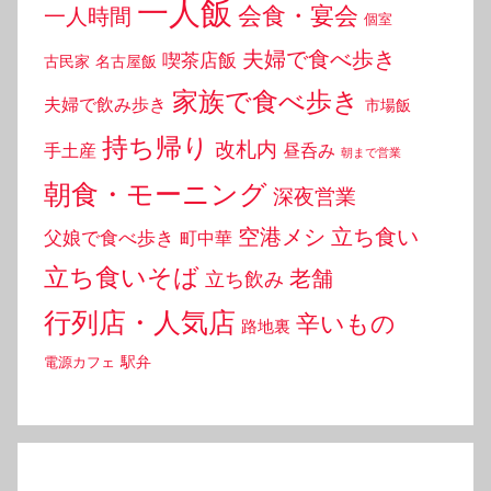
一人飯
会食・宴会
一人時間
個室
夫婦で食べ歩き
喫茶店飯
古民家
名古屋飯
家族で食べ歩き
夫婦で飲み歩き
市場飯
持ち帰り
改札内
手土産
昼呑み
朝まで営業
朝食・モーニング
深夜営業
空港メシ
立ち食い
父娘で食べ歩き
町中華
立ち食いそば
老舗
立ち飲み
行列店・人気店
辛いもの
路地裏
駅弁
電源カフェ