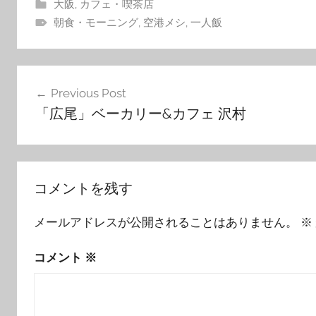
大阪
,
カフェ・喫茶店
朝食・モーニング
,
空港メシ
,
一人飯
投
Previous Post
稿
「広尾」ベーカリー&カフェ 沢村
ナ
ビ
ゲ
コメントを残す
ー
メールアドレスが公開されることはありません。
※
シ
ョ
コメント
※
ン