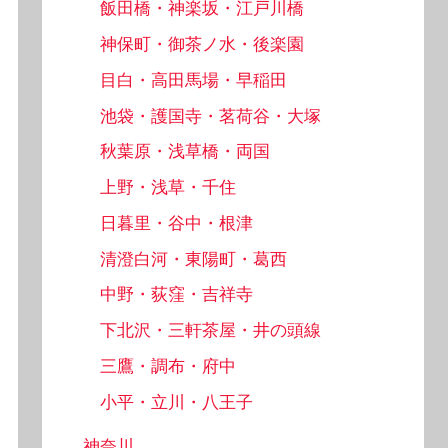
飯田橋・神楽坂・江戸川橋
神保町・御茶ノ水・後楽園
目白・高田馬場・早稲田
池袋・護国寺・茗荷谷・大塚
秋葉原・浅草橋・両国
上野・浅草・千住
日暮里・谷中・根津
清澄白河・東陽町・葛西
中野・荻窪・吉祥寺
下北沢・三軒茶屋・井の頭線
三鷹・調布・府中
小平・立川・八王子
神奈川