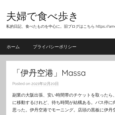
Skip
to
夫婦で食べ歩き
content
私的日記、食べたものを中心に。旧ブログはこちら https://ameblo.j
ホーム
プライバシーポリシー
「伊丹空港」Massa
Posted on
2021年12月20日
b
y
副業の大阪出張、安い時間帯のチケットを取ったら
T
に移動するけれど、待ち時間が結構ある。バス停に向
o
思った。伊丹空港でモーニング。店頭の黒板に伊丹
m