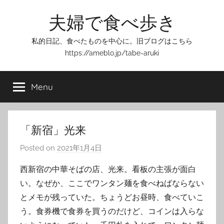
Skip
夫婦で食べ歩き
to
content
私的日記、食べたものを中心に。旧ブログはこちら
https://ameblo.jp/tabe-aruki
Menu
「新宿」光来
Posted on
2021年1月4日
b
y
西新宿の中華そばの店、光来。看板の主張が面白
T
い。なぜか、ここでワンタン麺を食べねばならない
o
とメモが残っていた。ちょうどお昼時、食べていこ
m
う。食券機で食券を買うのだけど、コインは入らな