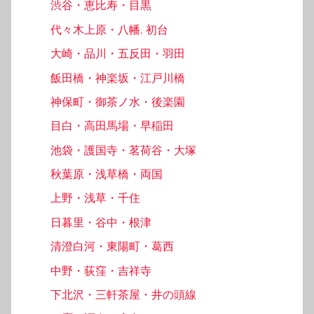
渋谷・恵比寿・目黒
代々木上原・八幡, 初台
大崎・品川・五反田・羽田
飯田橋・神楽坂・江戸川橋
神保町・御茶ノ水・後楽園
目白・高田馬場・早稲田
池袋・護国寺・茗荷谷・大塚
秋葉原・浅草橋・両国
上野・浅草・千住
日暮里・谷中・根津
清澄白河・東陽町・葛西
中野・荻窪・吉祥寺
下北沢・三軒茶屋・井の頭線