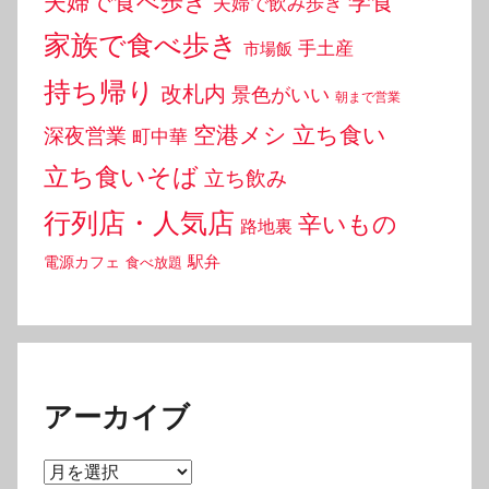
夫婦で食べ歩き
学食
夫婦で飲み歩き
家族で食べ歩き
手土産
市場飯
持ち帰り
改札内
景色がいい
朝まで営業
空港メシ
立ち食い
深夜営業
町中華
立ち食いそば
立ち飲み
行列店・人気店
辛いもの
路地裏
駅弁
電源カフェ
食べ放題
アーカイブ
ア