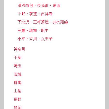
清澄白河・東陽町・葛西
中野・荻窪・吉祥寺
下北沢・三軒茶屋・井の頭線
三鷹・調布・府中
小平・立川・八王子
神奈川
千葉
埼玉
茨城
群馬
山梨
長野
静岡