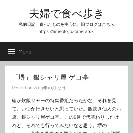
Skip
夫婦で食べ歩き
to
content
私的日記、食べたものを中心に。旧ブログはこちら
https://ameblo.jp/tabe-aruki
Menu
「堺」 銀シャリ屋 ゲコ亭
Posted on
2014年10月27日
b
y
確か炊飯ジャーの特集番組だったかな、それを見
T
て、いつか行きたいと思っていた。飯炊き仙人のお
o
店、銀シャリ屋ゲコ亭。この8月で代替わりしたけ
m
れど、それでも行ってみたいなと思う。堺の