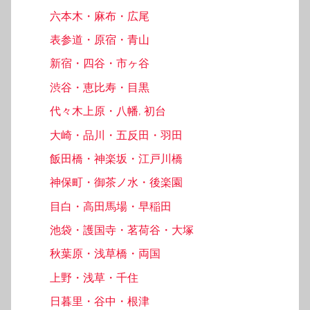
六本木・麻布・広尾
表参道・原宿・青山
新宿・四谷・市ヶ谷
渋谷・恵比寿・目黒
代々木上原・八幡, 初台
大崎・品川・五反田・羽田
飯田橋・神楽坂・江戸川橋
神保町・御茶ノ水・後楽園
目白・高田馬場・早稲田
池袋・護国寺・茗荷谷・大塚
秋葉原・浅草橋・両国
上野・浅草・千住
日暮里・谷中・根津