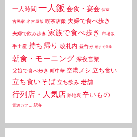
一人飯
会食・宴会
一人時間
個室
夫婦で食べ歩き
喫茶店飯
古民家
名古屋飯
家族で食べ歩き
夫婦で飲み歩き
市場飯
持ち帰り
改札内
手土産
昼呑み
朝まで営業
朝食・モーニング
深夜営業
空港メシ
立ち食い
父娘で食べ歩き
町中華
立ち食いそば
老舗
立ち飲み
行列店・人気店
辛いもの
路地裏
駅弁
電源カフェ