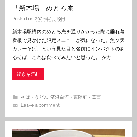
「新木場」めとろ庵
Posted on
2026年1月19日
b
y
新木場駅構内のめとろ庵を通りかかった際に垂れ幕
T
看板で見かけた限定メニューが気になった。魚ソ天
o
カレーそば、という見た目と名前にインパクトのあ
m
るそば。これは食べてみたいと思った。 夕方
続きを読む
そば・うどん
,
清澄白河・東陽町・葛西
Leave a comment