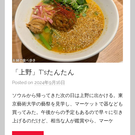
「上野」T’sたんたん
Posted on
2024年9月16日
b
y
ソウルから帰ってきた次の日は上野に出かける。東
T
京藝術大学の藝祭を見学し、マーケットで器なども
o
買ってみた。午後からの予定もあるので早々に引き
m
上げるのだけど、相当な人が鑑賞やら、マーケ