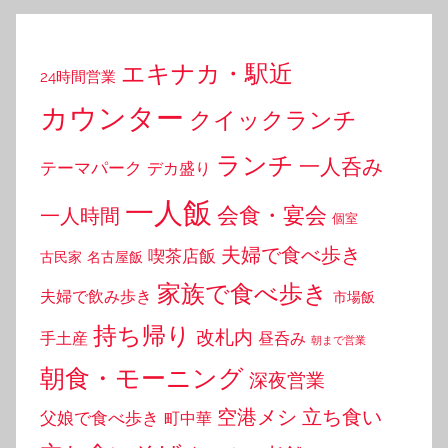
エキナカ・駅近
24時間営業
カウンター
クイックランチ
ランチ
一人呑み
テーマパーク
デカ盛り
一人飯
会食・宴会
一人時間
個室
夫婦で食べ歩き
喫茶店飯
古民家
名古屋飯
家族で食べ歩き
夫婦で飲み歩き
市場飯
持ち帰り
改札内
手土産
昼呑み
朝まで営業
朝食・モーニング
深夜営業
空港メシ
立ち食い
父娘で食べ歩き
町中華