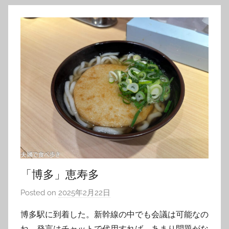
「博多」恵寿多
Posted on
2025年2月22日
b
y
博多駅に到着した。新幹線の中でも会議は可能なの
T
ね、発言はチャットで代用すれば、あまり問題がな