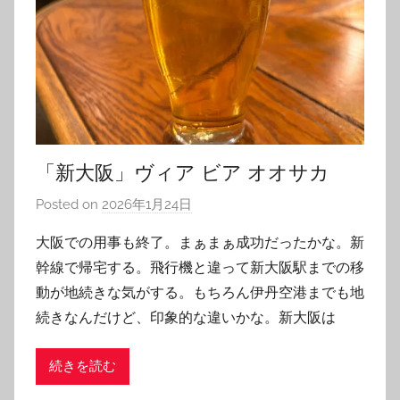
「新大阪」ヴィア ビア オオサカ
Posted on
2026年1月24日
b
y
大阪での用事も終了。まぁまぁ成功だったかな。新
T
幹線で帰宅する。飛行機と違って新大阪駅までの移
o
動が地続きな気がする。もちろん伊丹空港までも地
m
続きなんだけど、印象的な違いかな。新大阪は
続きを読む