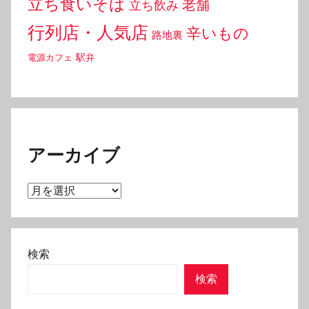
立ち食いそば
老舗
立ち飲み
行列店・人気店
辛いもの
路地裏
駅弁
電源カフェ
アーカイブ
ア
ー
カ
イ
検索
ブ
検索