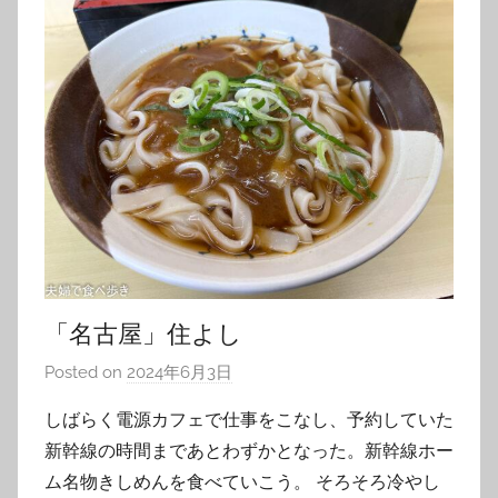
「名古屋」住よし
Posted on
2024年6月3日
b
y
しばらく電源カフェで仕事をこなし、予約していた
T
新幹線の時間まであとわずかとなった。新幹線ホー
o
ム名物きしめんを食べていこう。 そろそろ冷やし
m