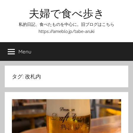
Skip
夫婦で食べ歩き
to
content
私的日記、食べたものを中心に。旧ブログはこちら
https://ameblo.jp/tabe-aruki
Menu
タグ:
改札内