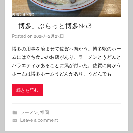
「博多」ぷらっと博多No.3
Posted on
2025年2月23日
b
y
博多の用事を済ませて佐賀へ向かう。博多駅のホー
T
ムには立ち食いのお店があり、ラーメンとうどんと
o
バラエティがあることに気が付いた。佐賀に向かう
m
ホームは博多ホームうどんがあり、うどんでも
続きを読む
ラーメン
,
福岡
Leave a comment