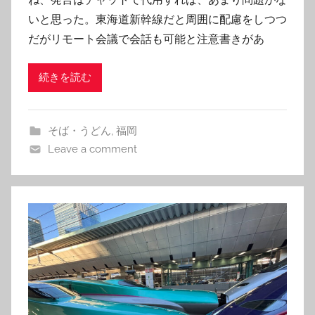
o
いと思った。東海道新幹線だと周囲に配慮をしつつ
m
だがリモート会議で会話も可能と注意書きがあ
続きを読む
そば・うどん
,
福岡
Leave a comment