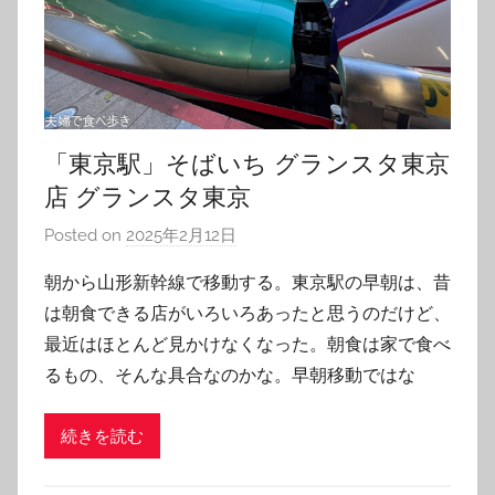
「東京駅」そばいち グランスタ東京
店 グランスタ東京
Posted on
2025年2月12日
b
y
朝から山形新幹線で移動する。東京駅の早朝は、昔
T
は朝食できる店がいろいろあったと思うのだけど、
o
最近はほとんど見かけなくなった。朝食は家で食べ
m
るもの、そんな具合なのかな。早朝移動ではな
続きを読む