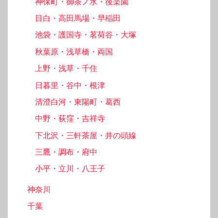
神保町・御茶ノ水・後楽園
目白・高田馬場・早稲田
池袋・護国寺・茗荷谷・大塚
秋葉原・浅草橋・両国
上野・浅草・千住
日暮里・谷中・根津
清澄白河・東陽町・葛西
中野・荻窪・吉祥寺
下北沢・三軒茶屋・井の頭線
三鷹・調布・府中
小平・立川・八王子
神奈川
千葉