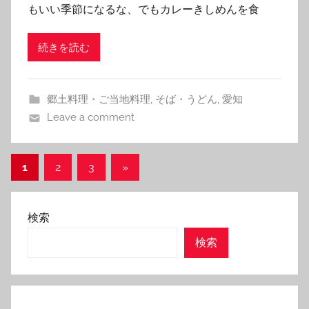
もいい季節になるな、でもカレーきしめんを食
続きを読む
郷土料理・ご当地料理
,
そば・うどん
,
愛知
Leave a comment
投
Next
1
2
3
»
Posts
稿
の
検索
ペ
検索
ー
ジ