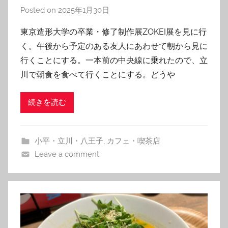
Posted on
2025年1月30日
b
y
東京造形大学の卒業・修了制作展ZOKEI展を見に行
T
く。午後から予定のある友人にあわせて朝から見に
o
行くことにする。一本前の中央線に乗れたので、立
m
川で朝食を食べて行くことにする。どうや
続きを読む
小平・立川・八王子
,
カフェ・喫茶店
Leave a comment