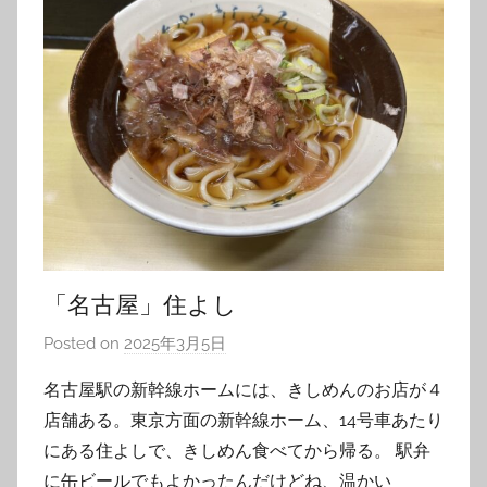
「名古屋」住よし
Posted on
2025年3月5日
b
y
名古屋駅の新幹線ホームには、きしめんのお店が４
T
店舗ある。東京方面の新幹線ホーム、14号車あたり
o
にある住よしで、きしめん食べてから帰る。 駅弁
m
に缶ビールでもよかったんだけどね、温かい