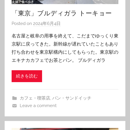
「東京」ブルディガラ トーキョー
Posted on
2024年6月4日
b
y
名古屋と岐阜の用事を終えて、こだまでゆっくり東
T
京駅に戻ってきた。新幹線が遅れていたこともあり
o
打ち合わせを東京駅構内にしてもらった。東京駅の
m
エキナカカフェでお茶とパン。 ブルディガラ
続きを読む
カフェ・喫茶店
,
パン・サンドイッチ
Leave a comment